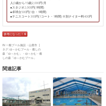
人(3歳から15歳)2,000円/月
●スタジオ2,000円(1時間)
●卓球台500円(1台・1時間)
●テニスコート300円(1コート・1時間) ※別ナイター料400円
口コミ・レビュー
口コミ・レビューの投稿
参考になった！
6
? 男性より
必須
プール施設
? 総合評価：
★★★☆☆
IN
一般プール施設
・
山鹿市
? 2018年11月投稿
タグ:
ゆ～かむプール
・
癒しの
温泉やプールに繋がる扉が勢いよく閉まるようになっていたり、ト
森「ゆ～かむ」
・
ゆ～かむ
・
癒
任意
お名前(ハンドルネーム)
イレの便座が割れていたり、プールのジェットが故障していたり、
しの森「ゆ～かむプール」
温泉のジェットに勢いがなくなっていたりと経営者が変わったと聞
きましたが、新しく宿泊施設やレストランを作ることは良いのです
関連記事
が、それよりもガタが来ているところの修繕を先にされた方がいい
必須
性別
のでは？と思いました。
男性
女性
?参考になった
0
▶監視員：★★★★★
必須
総合評価(5段階)
▶料 金：★★★★★
必須
各評価(5段階)
▶設 備：★★★☆☆