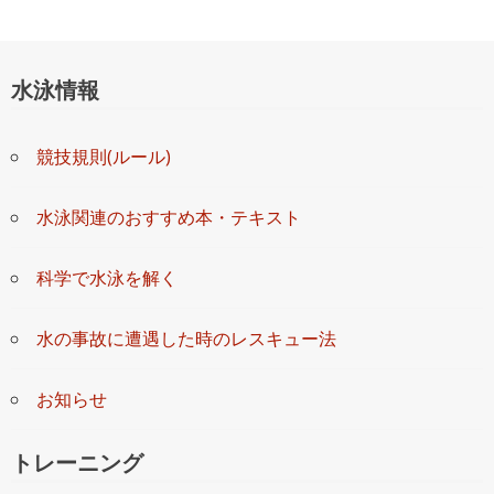
▶立 地：★★★★☆
? 男性より
水泳情報
? 総合評価：
★★★★★
? 2017年11月投稿
熊本の中心部の忙しない時間制限つきのジムなどと違ってふらっと
競技規則(ルール)
立ち寄ってゆったりのんびり利用できます。
利用の仕方がHPでは解りにくいので以下を参考にして下さい。
●流れ：利用券を自販機で買う → 下駄箱の鍵と利用券をカウンター
水泳関連のおすすめ本・テキスト
に渡し、ロッカーキーをもらうロ → ッカールームで着替えて好き
な場所を利用
●必需品：室内用の靴、500円
科学で水泳を解く
●お風呂に入る：風呂用のタオル、着替え
●ジム：着替えるならストレッチしやすい汗かいてよい適当な服程
度でも可能
水の事故に遭遇した時のレスキュー法
●プール：水着とキャップが必須
●お風呂はシャンプーとボディシャンプーは一応あり
●温泉は天然ではなく、風呂にはサウナがありません
お知らせ
?参考になった
0
▶監視員：★★★★★
トレーニング
▶料 金：★★★★★