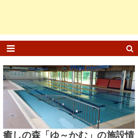
検
索:
癒しの森「ゆ～かむ」の施設情