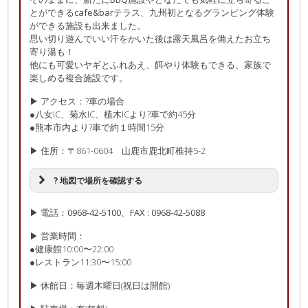
とができるcafe&barテラス、九州初となるグランピング体験
ができる施設も出来ました。
思い切り遊んでいい汗をかいた後は露天風呂を備えたお立ち
寄り湯も！
他にも可愛いヤギとふれあえ、餌やり体験もできる、家族で
楽しめる複合施設です。
▶ アクセス：?車の場合
●八女IC、菊水IC、植木ICより?車で約45分
●熊本市内より?車で約１時間15分
▶ 住所：〒861-0604 山鹿市鹿北町椎持5-2
? 地図で場所を確認する
▶ 電話：0968-42-5100、FAX : 0968-42-5088
▶ 営業時間：
●健康館10:00〜22:00
●レストラン11:30〜15:00
▶ 休館日：毎週木曜日(祝日は開館)