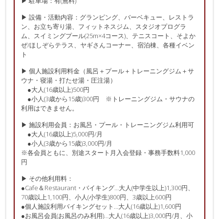
▶ 駐車場：有(無料)
▶ 設備・活動内容：グランピング、バーベキュー、レストラ
ン、お立ち寄り湯、フィットネスジム、スタジオプログラ
ム、スイミングプール(25m×4コース)、テニスコート、そよか
ぜ/ほしぞらテラス、ヤギさんコーナー、宿泊棟、各種イベン
ト
▶ 個人施設利用料金（風呂＋プール＋トレーニングジム＋サ
ウナ・寝湯・打たせ湯・圧注湯）
●大人(16歳以上)500円
●小人(3歳から15歳)300円 ※トレーニングジム・サウナの
利用はできません。
▶ 施設利用会員：お風呂・プール・トレーニングジム利用可
●大人(16歳以上)5,000円/月
●小人(3歳から15歳)3,000円/月
※各会員ともに、別途スタート月入会登録・事務手数料1,000
円
▶ その他利用料：
●Cafe＆Restaurant・バイキング…大人(中学生以上)1,300円、
70歳以上1,100円、小人(小学生)800円、3歳以上600円
●個人施設利用バイキングセット…大人(16歳以上)1,600円
●お風呂会員(お風呂のみ利用)…大人(16歳以上)3,000円/月、小